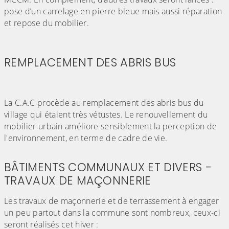
pose d’un carrelage en pierre bleue mais aussi réparation
et repose du mobilier.
(Cliquez sur l'image pour l'agrandir)
(Cliquez sur l'image pour l'agr
(Cliquez sur l'image pour l'agrandir)
REMPLACEMENT DES ABRIS BUS
La C.A.C procède au remplacement des abris bus du
village qui étaient très vétustes. Le renouvellement du
mobilier urbain améliore sensiblement la perception de
l'environnement, en terme de cadre de vie.
BÂTIMENTS COMMUNAUX ET DIVERS -
TRAVAUX DE MAÇONNERIE
Les travaux de maçonnerie et de terrassement à engager
un peu partout dans la commune sont nombreux, ceux-ci
seront réalisés cet hiver :