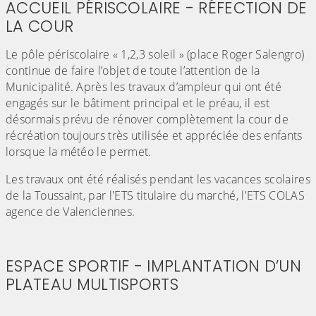
ACCUEIL PÉRISCOLAIRE - RÉFECTION DE
LA COUR
Le pôle périscolaire « 1,2,3 soleil » (place Roger Salengro)
continue de faire l’objet de toute l’attention de la
Municipalité. Après les travaux d’ampleur qui ont été
engagés sur le bâtiment principal et le préau, il est
désormais prévu de rénover complètement la cour de
récréation toujours très utilisée et appréciée des enfants
lorsque la météo le permet.
Les travaux ont été réalisés pendant les vacances scolaires
de la Toussaint, par l'ETS titulaire du marché, l'ETS COLAS
agence de Valenciennes.
(Cliquez sur l'image pour l'agrandir)
(Cliquez sur l'image pour l'agr
(Cliquez sur l'image pour l'agrandir)
(Cliquez sur l'image pour l'agr
ESPACE SPORTIF - IMPLANTATION D’UN
PLATEAU MULTISPORTS
(Cliquez sur l'image pour l'agrandir)