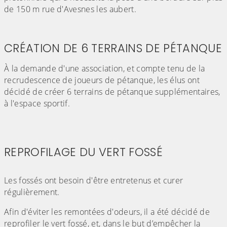
de 150 m rue d'Avesnes les aubert.
(Cliquez sur l'image pour l'agrandir)
(Cliquez sur l'image pour l'agr
(Cliquez sur l'image pour l'agrandir)
CRÉATION DE 6 TERRAINS DE PÉTANQUE
À la demande d'une association, et compte tenu de la
recrudescence de joueurs de pétanque, les élus ont
décidé de créer 6 terrains de pétanque supplémentaires,
à l'espace sportif.
REPROFILAGE DU VERT FOSSÉ
(Cliquez sur l'image pour l'agrandir)
Les fossés ont besoin d'être entretenus et curer
régulièrement.
Afin d'éviter les remontées d'odeurs, il a été décidé de
reprofiler le vert fossé, et, dans le but d’empêcher la