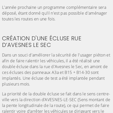
L'année prochaine un programme complémentaire sera
déposé, étant donné qu'il n'est pas possible d'aménager
toutes les routes en une fois.
(Cliquez sur l'image pour l'agrandir)
(Cliquez sur l'image pour l'agr
(Cliquez sur l'image pour l'agrandir)
(Cliquez sur l'image pour l'agr
CRÉATION D'UNE ÉCLUSE RUE
D’AVESNES LE SEC
Dans un souci d'améliorer la sécurité de l'usager piéton et
afin de faire ralentir les véhicules, il a été réalisé une
double écluse dans la rue d'Avesnes le Sec, en amont de
ces écluses des panneaux A3a et B15 + B14-30 sont
implantés. Une écluse de test a été implantée pendant
plusieurs mois.
La priorité de la double écluse se fait dans le sens centre-
ville vers la direction d’AVESNES-LE-SEC (Sens montant de
la pente longitudinale de la route), ce qui permet de faire
ralentir voire d’arrêter les véhicules se dirigeant vers le