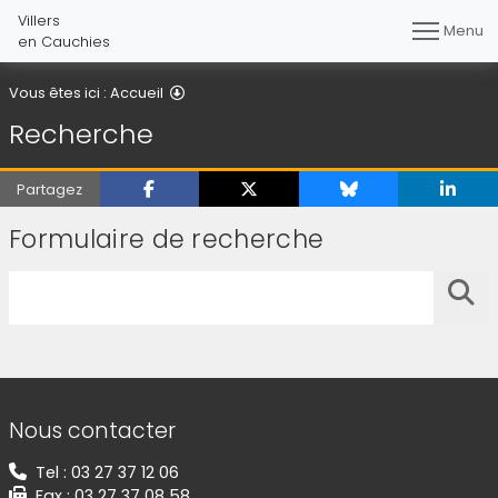
Villers
Menu
en Cauchies
Recherche
Vous êtes ici :
Accueil
Recherche
Partagez
Formulaire de recherche
Saisissez votre recherche
Lanc
Informations de contact
Nous contacter
Tel : 03 27 37 12 06
Fax : 03 27 37 08 58