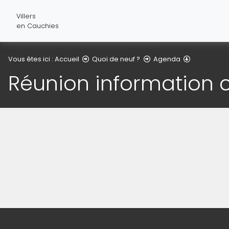
Villers
en Cauchies
Détail de l'
Vous êtes ici :
Accueil
Quoi de neuf ?
Agenda
Réunion information ce
(Cliquez sur l'image pour l'agrandir)
Informations de contact